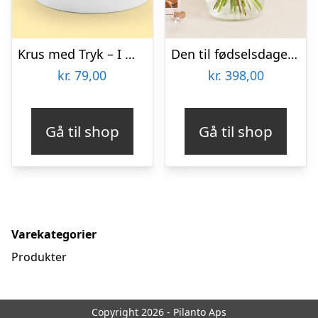
Krus med Tryk – I Will Always Love You
Den til fødselsdagen med tillykkekarameller
kr.
79,00
kr.
398,00
Gå til shop
Gå til shop
Varekategorier
Produkter
Copyright 2026 - Pilanto Aps