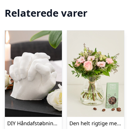
Relaterede varer
DIY Håndafstøbningskit – Spralla
Den helt rigtige med flødechokolade mandler