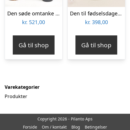
Den søde omtanke med Zinfandel
Den til fødselsdagen med tillykkekarameller
kr.
521,00
kr.
398,00
Gå til shop
Gå til shop
Varekategorier
Produkter
Copyright 2026 - Pilanto Aps
Forside
Om / kontakt
Blog
Betingelser