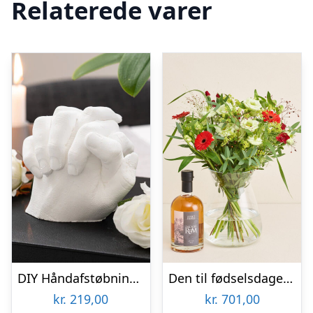
Relaterede varer
DIY Håndafstøbningskit – Spralla
Den til fødselsdagen med Sankt Thomas, Carribean Rum
kr.
219,00
kr.
701,00