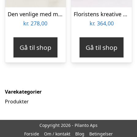
Den venlige med marcipanhjerter
Floristens kreative valg i æske med chokoladehjerte
kr.
278,00
kr.
364,00
Gå til shop
Gå til shop
Varekategorier
Produkter
Copyright 2026 - Pilanto Aps
Forside
Om / kontakt
Blog
Betingelser