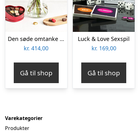
Den søde omtanke med hjerte med chokolade
Luck & Love Sexspil
kr.
414,00
kr.
169,00
Gå til shop
Gå til shop
Varekategorier
Produkter