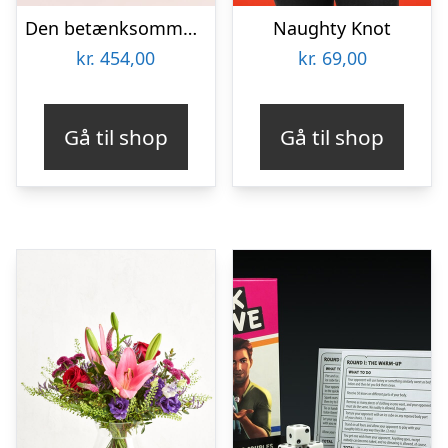
Den betænksomme med CHO CHO marcipanblomster
Naughty Knot
kr.
454,00
kr.
69,00
Gå til shop
Gå til shop