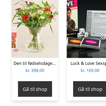
Den til fødselsdagen med tillykkekarameller
Luck & Love Sexsp
kr.
398,00
kr.
169,00
Gå til shop
Gå til shop