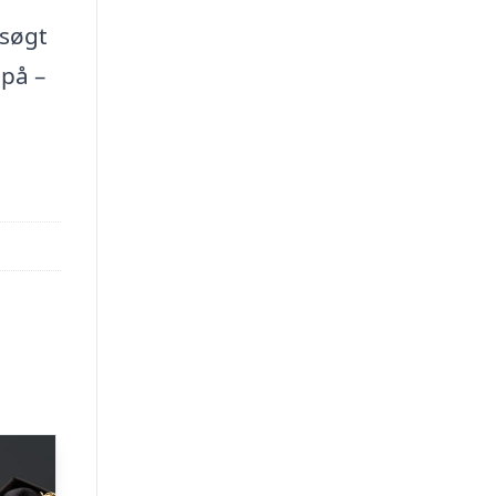
dsøgt
på –