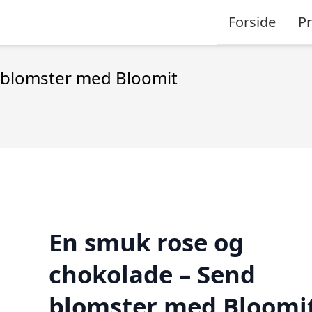
Forside
P
 blomster med Bloomit
En smuk rose og
chokolade – Send
blomster med Bloomi