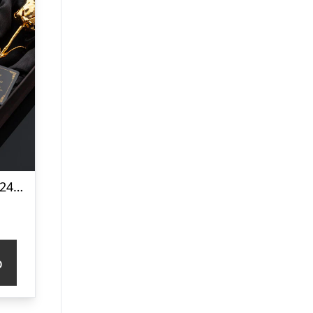
Mini Guldrose – 24K Guldbelagt Rose
p