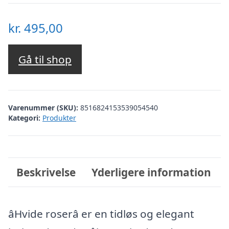
kr.
495,00
Gå til shop
Varenummer (SKU):
8516824153539054540
Kategori:
Produkter
Beskrivelse
Yderligere information
âHvide roserâ er en tidløs og elegant